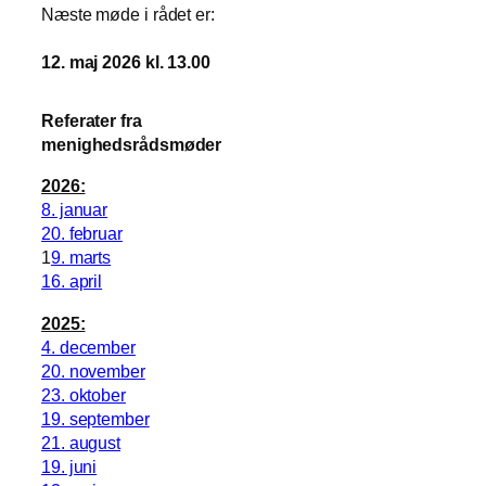
Næste møde i rådet er:
12. maj 2026 kl. 13.00
Referater fra
menighedsrådsmøder
2026:
8. januar
20. februar
1
9. marts
16. april
2025:
4. december
20. november
23. oktober
19. september
21. august
19. juni